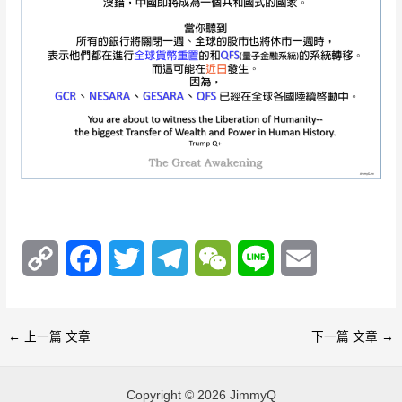
C
F
T
T
W
L
E
o
a
w
e
e
i
m
p
c
i
l
C
n
a
←
上一篇 文章
下一篇 文章
→
y
e
t
e
h
e
i
Copyright © 2026 JimmyQ
L
b
t
g
a
l