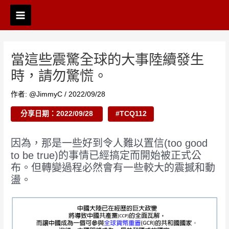
跳
Post
Main
至
navigation
Menu
主
要
內
當這些震驚全球的大事陸續發生
容
時，請勿驚慌。
作者:
@JimmyC
/
2022/09/28
分享日期：2022/09/28
#TCQ112
因為，那是一些好到令人難以置信(too good
to be true)的事情已經搞定而開始被正式公
布。但轉變過程必然會有一些較大的震撼和動
盪。