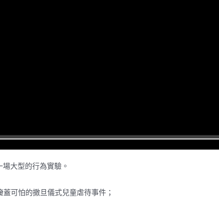
l
a
y
新冠騙局就是一場大型的行為實驗。
掩蓋可怕的撒旦儀式兒童虐待事件；