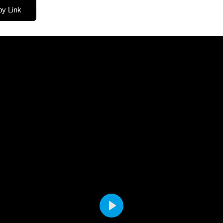
y Link
P