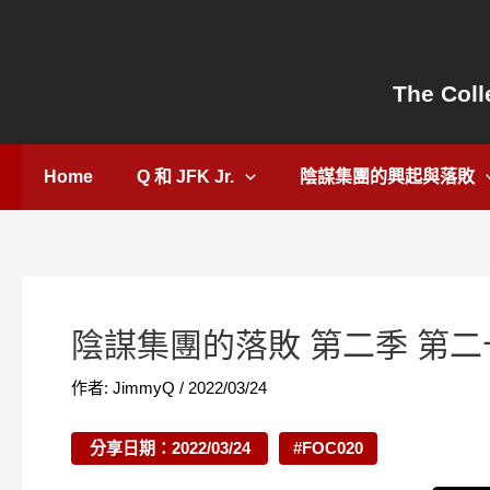
跳
Post
至
navigation
主
The Coll
要
內
容
Home
Q 和 JFK Jr.
陰謀集團的興起與落敗
陰謀集團的落敗 第二季 第二十集 Th
作者:
JimmyQ
/
2022/03/24
分享日期：2022/03/24
#FOC020