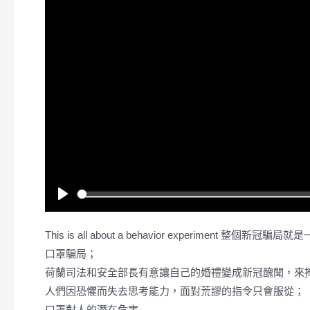
P
l
This is all about a behavior experiment 整個
a
口罩騙局；
y
荷蘭司法和安全部長有意讓自己的婚禮變成新冠醜聞，來
人們因恐懼而失去思考能力，面對荒謬的指令只會服從；
口罩對人的潛在危害