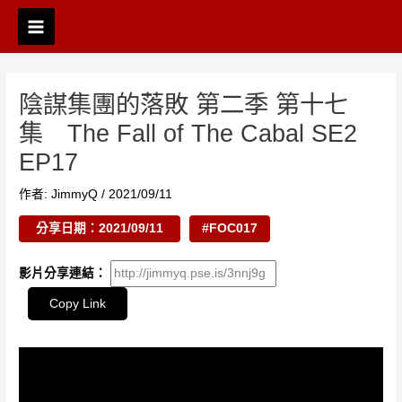
跳
Post
Main
至
navigation
Menu
主
要
內
陰謀集團的落敗 第二季 第十七
容
集 The Fall of The Cabal SE2
EP17
作者:
JimmyQ
/
2021/09/11
分享日期：2021/09/11
#FOC017
影片分享連結：
Copy Link