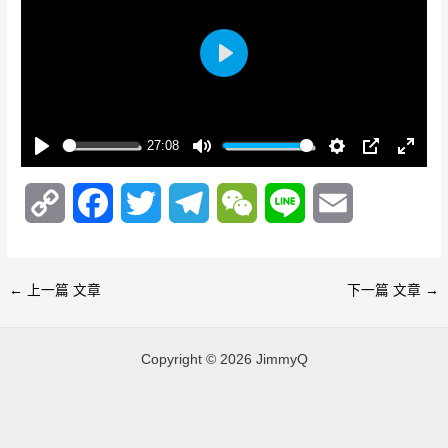
P
l
a
y
27:08
P
M
S
P
E
l
u
e
I
n
C
F
T
T
W
L
E
a
t
t
P
t
y
e
t
e
o
a
w
e
e
i
m
i
r
p
c
i
l
C
n
n
a
f
←
上一篇 文章
下一篇 文章
→
g
u
y
e
t
e
h
e
i
s
l
l
Copyright © 2026 JimmyQ
L
b
t
g
a
l
s
c
i
o
e
r
t
r
n
o
r
a
e