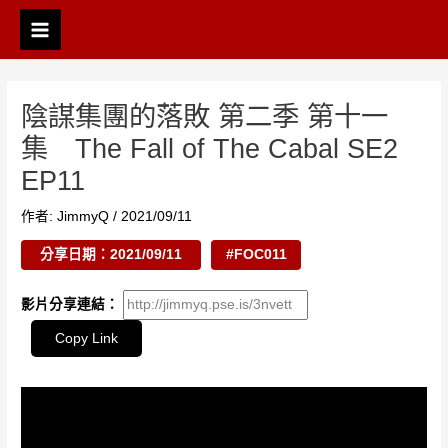
跳
Post
Main
至
navigation
Menu
主
要
內
陰謀集團的落敗 第二季 第十一
容
集 The Fall of The Cabal SE2
EP11
作者:
JimmyQ
/
2021/09/11
分享日期：2021/09/11
#FOC011
影片分享連結：
Copy Link