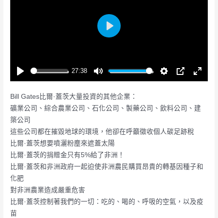
P
l
a
y
27:38
P
M
S
P
E
l
u
e
I
n
Bill Gates比爾·蓋茨大量投資的其他企業：
a
t
t
P
t
礦業公司、綜合農業公司、石化公司、製藥公司、飲料公司、建
y
e
t
e
築公司
i
r
這些公司都在摧毀地球的環境，他卻在呼籲徵收個人碳足跡稅
n
f
比爾·蓋茨想要噴灑粉塵來遮蓋太陽
g
u
比爾·蓋茨的捐贈金只有5%給了非洲！
s
l
比爾·蓋茨和非洲政府一起迫使非洲農民購買昂貴的轉基因種子和
l
化肥
s
對非洲農業造成嚴重危害
c
比爾·蓋茨控制著我們的一切：吃的、喝的、呼吸的空氣，以及疫
r
苗
e