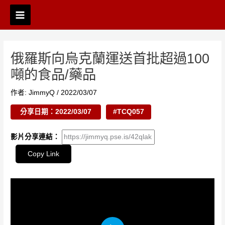
跳
Post
Main
至
navigation
Menu
主
要
內
俄羅斯向烏克蘭運送首批超過100
容
噸的食品/藥品
作者:
JimmyQ
/
2022/03/07
分享日期：2022/03/07
#TCQ057
影片分享連結：
Copy Link