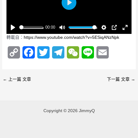
P
l
a
00:00
y
P
M
S
P
E
轉載自：
https://www.youtube.com/watch?v=5ESiqANzNpk
l
u
e
I
n
a
t
t
P
t
C
F
T
T
W
L
E
y
e
t
e
i
r
o
a
w
e
e
i
m
n
f
g
u
p
c
i
l
C
n
a
←
上一篇 文章
下一篇 文章
→
s
l
y
e
t
e
h
e
i
l
s
L
b
t
g
a
l
c
Copyright © 2026 JimmyQ
r
i
o
e
r
t
e
n
o
r
a
e
n