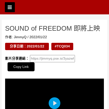
跳
Post
Main
至
navigation
Menu
主
要
內
SOUND of FREEDOM 即將上映
容
作者:
JimmyQ
/
2022/01/22
分享日期：2022/01/22
#TCQ034
影片分享連結：
Copy Link
P