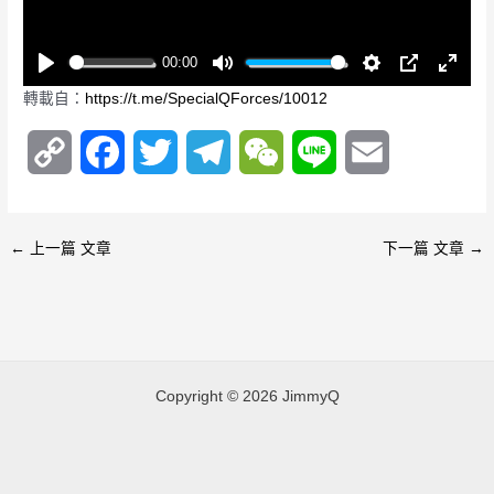
l
a
00:00
y
P
M
S
P
E
轉載自：
https://t.me/SpecialQForces/10012
l
u
e
I
n
a
t
t
P
t
C
F
T
T
W
L
E
y
e
t
e
i
r
o
a
w
e
e
i
m
n
f
g
u
p
c
i
l
C
n
a
←
上一篇 文章
下一篇 文章
→
s
l
y
e
t
e
h
e
i
l
s
L
b
t
g
a
l
c
r
i
o
e
r
t
e
Copyright © 2026 JimmyQ
n
o
r
a
e
n
k
k
m