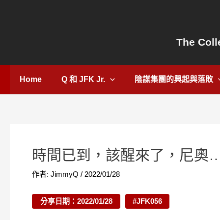
跳
Post
至
navigation
主
The Coll
要
內
容
Home
Q 和 JFK Jr.
陰謀集團的興起與落敗
時間已到，該醒來了，尼奧…
作者:
JimmyQ
/
2022/01/28
分享日期：2022/01/28
#JFK056