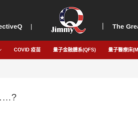
ectiveQ
|
｜ The Grea
COVID 疫苗
量子金融體系(QFS)
量子醫療床(Me
…?