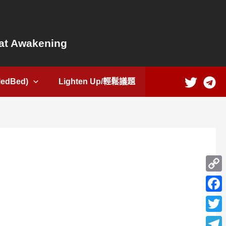
t Awakening
dBed)
Lighten Up/輕鬆議題
Copy
Link
Face
Twitte