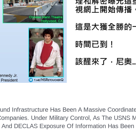
d Infrastructure Has Been A Massive Coordinated 
e Companies. Under Military Control, As The USN
up And DECLAS Exposure Of Information Has Been 