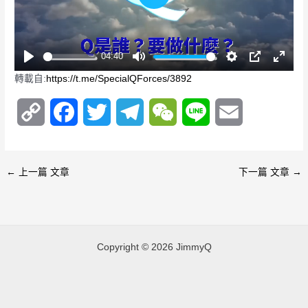
P
l
a
y
04:40
P
M
S
P
E
轉載自:
https://t.me/SpecialQForces/3892
l
u
e
I
n
a
t
t
P
t
C
F
T
T
W
L
E
y
e
t
e
i
r
o
a
w
e
e
i
m
n
f
g
u
p
c
i
l
C
n
a
←
上一篇 文章
下一篇 文章
→
s
l
y
e
t
e
h
e
i
l
s
L
b
t
g
a
l
c
r
Copyright © 2026 JimmyQ
i
o
e
r
t
e
n
o
r
a
e
n
k
k
m