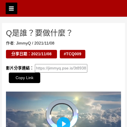
跳
Post
Main
至
navigation
Menu
主
要
內
Q是誰？要做什麼？
容
作者:
JimmyQ
/
2021/11/08
分享日期：2021/11/08
#TCQ009
影片分享連結：
Copy Link