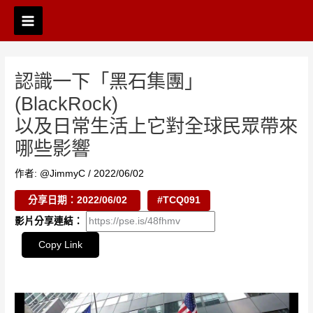
跳
Post
Main
至
navigation
Menu
主
要
內
認識一下「黑石集團」
容
(BlackRock)
以及日常生活上它對全球民眾帶來
哪些影響
作者:
@JimmyC
/
2022/06/02
分享日期：2022/06/02
#TCQ091
影片分享連結：
Copy Link