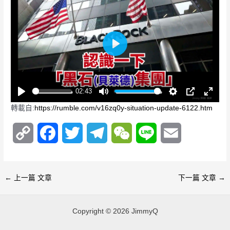
P
l
a
y
02:43
P
M
S
P
E
轉載自:
https://rumble.com/v16zq0y-situation-update-6122.htm
l
u
e
I
n
a
t
t
P
t
C
F
T
T
W
L
E
y
e
t
e
i
r
o
a
w
e
e
i
m
n
f
g
u
p
c
i
l
C
n
a
←
上一篇 文章
下一篇 文章
→
s
l
y
e
t
e
h
e
i
l
s
Copyright © 2026 JimmyQ
L
b
t
g
a
l
c