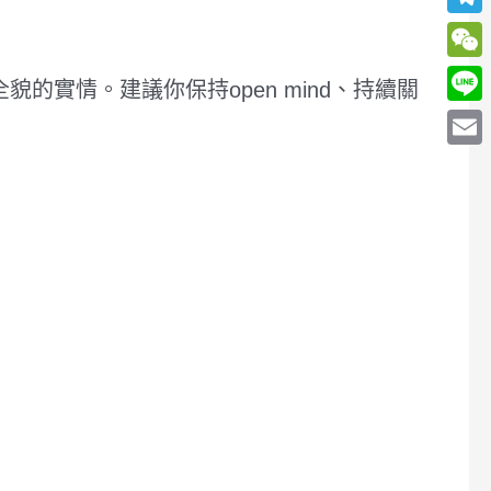
Teleg
WeCh
實情。建議你保持open mind、持續關
Line
Email