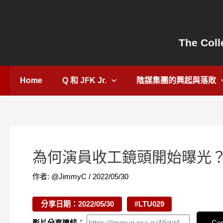
跳
Post
至
navigation
主
The Coll
要
內
容
Home
Q 和 JFK Jr.
陰謀集團的興起與落敗
為何演員收工鏡頭開始曝光
作者:
@JimmyC
/
2022/05/30
分享日期：2022/05/30
#LTU029
影片分享連結：
Cop