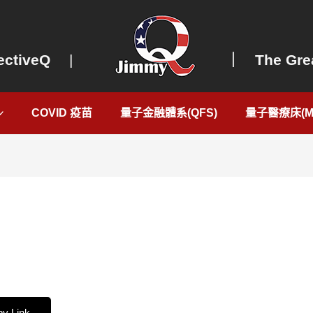
ectiveQ
|
｜ The Grea
COVID 疫苗
量子金融體系(QFS)
量子醫療床(Me
？
y Link