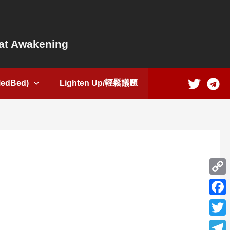
t Awakening
dBed)
Lighten Up/輕鬆議題
Copy
Link
Face
Twitte